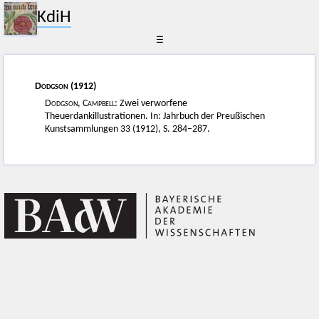
KdiH
☰
Dodgson
(1912)
Dodgson, Campbell
: Zwei verworfene
Theuerdankillustrationen. In: Jahrbuch der Preußischen
Kunstsammlungen 33 (1912), S. 284–287.