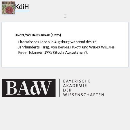
KdiH
☰
Janota
/
Williams-Krapp
(1995)
Literarisches Leben in Augsburg während des 15.
Jahrhunderts. Hrsg. von
Johannes Janota
und
Werner Williams-
Krapp
. Tübingen 1995 (Studia Augustana 7).