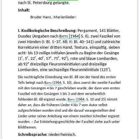
nach St. Petersburg gelangte.
Inhalt:
Bruder Hans, ›Marienlieder‹
I. Kodikologische Beschreibung:
Pergament, 141 Blätter,
Duodez (Angaben nach
Batts [1964]
S. 6), zwei Faszikel von
zwei Händen (I: Bl. 1–37, 68; II: Bl. 40–141) und zahlreiche
Korrekturen einer dritten Hand, Textura, einspaltig, sieben
acht- bis 13-zeilige Initialen jeweils zu Beginn der Gesänge
r
r
r
r
r
r
r
(1
, 5
, 22
, 40
, 57
, 75
, 92
), rote und blaue Lombarden,
v
ab 92
dreizeilige Fleuronnéinitialen und dreizeilige
r
Lombarden, eine sechszeilige Fleuronnéinitiale (125
).
Die nachträgliche Einordnung von Bl. 68 von der Hand des ersten
Teils belegt nach
Batts (1964
, S. 10), dass zuerst der zweite Faszikel
mit den Gesängen 4 bis 7 geschrieben wurde, der dann vom ersten
Faszikel mit den Gesängen 1 bis 3 und dem versehentlich
fehlenden Bl. 68 ergänzt wurde.
Batts (1964
, S. 10 und 25) nimmt
daher an, dass die früheren Lieder 4 bis 7 vom Autor selbst
aufgeschrieben worden sind und die darauf vorangestellten drei
Lieder unter seiner Anleitung von einem zweiten Schreiber ergänzt
wurden. – Zur Entstehungsgeschichte der Faszikel siehe auch unter
Bildthemen.
Schreibsprache:
niederrheinisch.