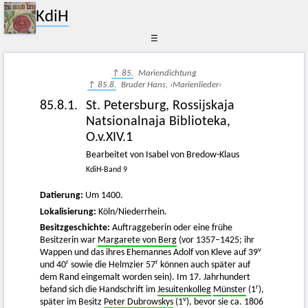
KdiH
☰
↑ 85.
Mariendichtung
↑ 85.8.
Bruder Hans, ›Marienlieder‹
85.8.1.
St. Petersburg, Rossijskaja
Natsionalnaja Biblioteka,
O.v.XIV.1
Bearbeitet von Isabel von Bredow-Klaus
KdiH-Band 9
Datierung:
Um 1400.
Lokalisierung:
Köln/Niederrhein.
Besitzgeschichte:
Auftraggeberin oder eine frühe
Besitzerin war
Margarete von Berg
(vor 1357–1425; ihr
v
Wappen und das ihres Ehemannes Adolf von Kleve auf 39
r
r
und 40
sowie die Helmzier 57
können auch später auf
dem Rand eingemalt worden sein). Im 17. Jahrhundert
r
befand sich die Handschrift im
Jesuitenkolleg
Münster
(1
),
v
später im Besitz
Peter Dubrowskys
(1
), bevor sie ca. 1806