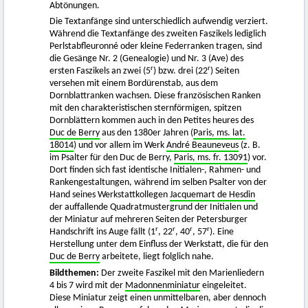
Abtönungen.
Die Textanfänge sind unterschiedlich aufwendig verziert.
Während die Textanfänge des zweiten Faszikels lediglich
Perlstabfleuronné oder kleine Federranken tragen, sind
die Gesänge Nr. 2 (Genealogie) und Nr. 3 (Ave) des
r
r
ersten Faszikels an zwei (5
) bzw. drei (22
) Seiten
versehen mit einem Bordürenstab, aus dem
Dornblattranken wachsen. Diese französischen Ranken
mit den charakteristischen sternförmigen, spitzen
Dornblättern kommen auch in den Petites heures des
Duc de Berry
aus den 1380er Jahren (
Paris, ms. lat.
18014
) und vor allem im Werk
André Beauneveus
(z. B.
im Psalter für den Duc de Berry,
Paris, ms. fr. 13091
) vor.
Dort finden sich fast identische Initialen-, Rahmen- und
Rankengestaltungen, während im selben Psalter von der
Hand seines Werkstattkollegen
Jacquemart de Hesdin
der auffallende Quadratmustergrund der Initialen und
der Miniatur auf mehreren Seiten der Petersburger
r
r
r
r
Handschrift ins Auge fällt (1
, 22
, 40
, 57
). Eine
Herstellung unter dem Einfluss der Werkstatt, die für den
Duc de Berry
arbeitete, liegt folglich nahe.
Bildthemen:
Der zweite Faszikel mit den Marienliedern
4 bis 7 wird mit der
Madonnenminiatur
eingeleitet.
Diese Miniatur zeigt einen unmittelbaren, aber dennoch