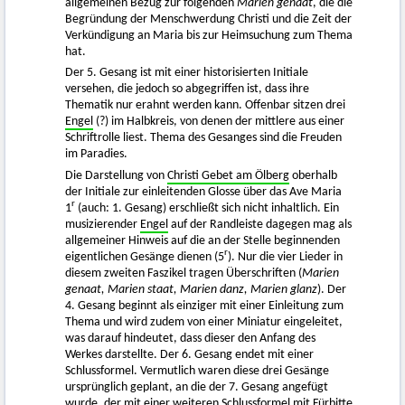
allgemeinen Bezug zur folgenden
Marien genaat
, die die
Begründung der Menschwerdung Christi und die Zeit der
Verkündigung an Maria bis zur Heimsuchung zum Thema
hat.
Der 5. Gesang ist mit einer historisierten Initiale
versehen, die jedoch so abgegriffen ist, dass ihre
Thematik nur erahnt werden kann. Offenbar sitzen drei
Engel
(?) im Halbkreis, von denen der mittlere aus einer
Schriftrolle liest. Thema des Gesanges sind die Freuden
im Paradies.
Die Darstellung von
Christi Gebet am Ölberg
oberhalb
der Initiale zur einleitenden Glosse über das Ave Maria
r
1
(auch: 1. Gesang) erschließt sich nicht inhaltlich. Ein
musizierender
Engel
auf der Randleiste dagegen mag als
allgemeiner Hinweis auf die an der Stelle beginnenden
r
eigentlichen Gesänge dienen (5
). Nur die vier Lieder in
diesem zweiten Faszikel tragen Überschriften (
Marien
genaat, Marien staat, Marien danz, Marien glanz
). Der
4. Gesang beginnt als einziger mit einer Einleitung zum
Thema und wird zudem von einer Miniatur eingeleitet,
was darauf hindeutet, dass dieser den Anfang des
Werkes darstellte. Der 6. Gesang endet mit einer
Schlussformel. Vermutlich waren diese drei Gesänge
ursprünglich geplant, an die der 7. Gesang angefügt
wurde, der mit einer weiteren Schlussformel mit Fürbitte