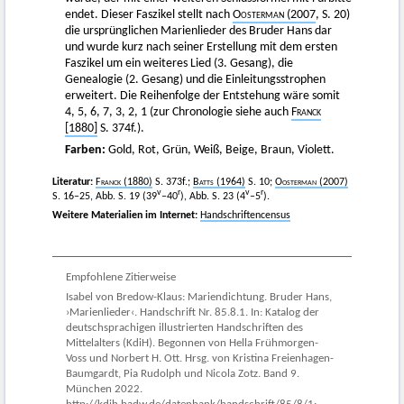
endet. Dieser Faszikel stellt nach
Oosterman (2007
, S. 20)
die ursprünglichen Marienlieder des Bruder Hans dar
und wurde kurz nach seiner Erstellung mit dem ersten
Faszikel um ein weiteres Lied (3. Gesang), die
Genealogie (2. Gesang) und die Einleitungsstrophen
erweitert. Die Reihenfolge der Entstehung wäre somit
4, 5, 6, 7, 3, 2, 1 (zur Chronologie siehe auch
Franck
[1880]
S. 374f.).
Farben:
Gold, Rot, Grün, Weiß, Beige, Braun, Violett.
Literatur:
Franck
(1880)
S. 373f.;
Batts (1964)
S. 10;
Oosterman (2007)
v
r
v
r
S. 16–25,
Abb. S. 19 (39
–40
), Abb. S. 23 (4
–5
).
Weitere Materialien im Internet:
Handschriftencensus
Empfohlene Zitierweise
Isabel von Bredow-Klaus: Mariendichtung. Bruder Hans,
›Marienlieder‹. Handschrift Nr. 85.8.1. In: Katalog der
deutschsprachigen illustrierten Handschriften des
Mittelalters (KdiH). Begonnen von Hella Frühmorgen-
Voss und Norbert H. Ott. Hrsg. von Kristina Freienhagen-
Baumgardt, Pia Rudolph und Nicola Zotz. Band 9.
München 2022.