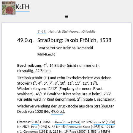
KdiH
☰
↑ 49.
Heinrich Steinhöwel, ›Griseldis‹
49.0.q.
Straßburg
:
Jakob Frölich
,
1538
Bearbeitet von Kristina Domanski
KdiH-Band 6
o
Beschreibung:
4
, 14 Blätter (nicht nummeriert),
einspaltig, 32 Zeilen.
r
Titelholzschnitt (1
) und zehn Textholzschnitte von sieben
v
v
v
r
r
r
r
v
v
v
Stöcken (1
, 4
, 5
, 7
, 9
, 10
, 11
, 11
, 12
, 13
),
v
v
Wiederholungen: 1
/12
(Empfang der neuen Braut
v
v
r
r
Walthers), 4
/13
(Walther führt seine Braut heim), 7
/9
r
(Griseldis wird ihr Kind genommen), 2
Initiale I, sechszeilig.
Wiederverwendung der Druckstöcke aus dem Straßburger
Druck von 1520 (Nr.
49.0.o.
).
Literatur:
VD16
G 3361. –
Heitz
/
Ritter
(1924)
Nr. 226;
Ritter
IV (1960)
Nr. 2873;
Hess
(1975)
S. 55 Nr. 18;
Bertelsmeier-Kierst
(1988)
S. 199 Nr.
sf1;
Gotzkowksy
(1991) S. 215 Nr. 19;
Reske
(2007)
S. 883 f.;
MRFH