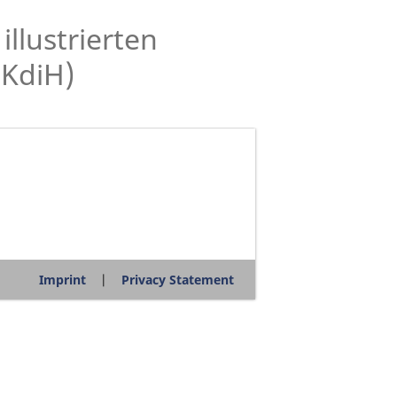
llustrierten
(KdiH)
Imprint
Privacy Statement