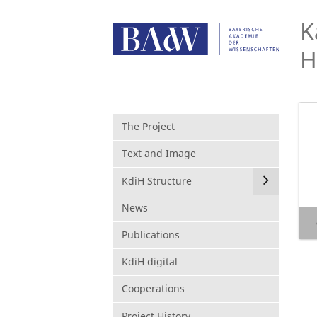
K
H
The Project
Text and Image
KdiH Structure
News
Publications
KdiH digital
Cooperations
Project History