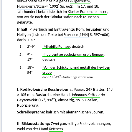
verwendete sie für sein eigenes
›Pilgerbuch‹
,
Huschenbett
/
Sczesny
[1992]
Sp. 662). Im 17. und 18.
Jahrhundert befand sie sich im
Kloster Frauenchiemsee
,
von wo sie nach der Säkularisation nach München
gelangte.
Inhalt:
Pilgerbuch mit Einträgen zu Rom, Jerusalem und
Heiligen (Liste der Texte bei
Schneider
[1984]
S. 597–606),
darin u. a.:
r
v
1.
2
–9
›Mirabilia Romae‹
, deutsch
v
2.
9
–
›Indulgentiae ecclesiarum urbis Romae‹
,
v
17
deutsch
r
3.
18
–
›Von der Schickung vnd gestalt des heyligen
v
54
grabs‹
r
v
darin 18
–24
›Andächtige Prozession‹
I. Kodikologische Beschreibung:
Papier, 247 Blätter, 148
× 105 mm, Bastarda, eine Hand,
Johannes Kettner
de
v
v
Geysenveldt
(17
, 118
), einspaltig, 19–27 Zeilen,
Rubrizierung.
Schreibsprache:
bairisch mit alemannischen Spuren.
II. Bildausstattung:
Zwei ganzseitige Federzeichnungen,
wohl von der Hand
Kettners
.