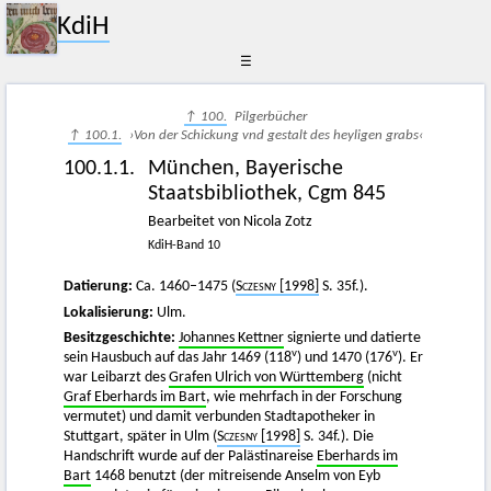
KdiH
☰
↑ 100.
Pilgerbücher
↑ 100.1.
›Von der Schickung vnd gestalt des heyligen grabs‹
100.1.1.
München, Bayerische
Staatsbibliothek, Cgm 845
Bearbeitet von Nicola Zotz
KdiH-Band 10
Datierung:
Ca. 1460–1475 (
Sczesny
[1998]
S. 35f.).
Lokalisierung:
Ulm.
Besitzgeschichte:
Johannes Kettner
signierte und datierte
v
v
sein Hausbuch auf das Jahr 1469 (118
) und 1470 (176
). Er
war Leibarzt des
Grafen Ulrich von Württemberg
(nicht
Graf Eberhards im Bart
, wie mehrfach in der Forschung
vermutet) und damit verbunden Stadtapotheker in
Stuttgart, später in Ulm (
Sczesny
[1998]
S. 34f.). Die
Handschrift wurde auf der Palästinareise
Eberhards im
Bart
1468 benutzt (der mitreisende Anselm von Eyb