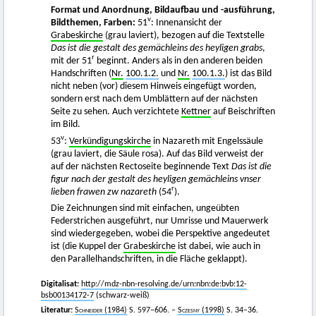
Format und Anordnung, Bildaufbau und -ausführung,
v
Bildthemen, Farben:
51
: Innenansicht der
Grabeskirche
(grau laviert), bezogen auf die Textstelle
Das ist die gestalt des gemächleins des heyligen grabs
,
r
mit der 51
beginnt. Anders als in den anderen beiden
Handschriften (
Nr.
100.1.2.
und
Nr.
100.1.3.
) ist das Bild
nicht neben (vor) diesem Hinweis eingefügt worden,
sondern erst nach dem Umblättern auf der nächsten
Seite zu sehen. Auch verzichtete
Kettner
auf Beischriften
im Bild.
v
53
:
Verkündigungskirche
in Nazareth mit Engelssäule
(grau laviert, die Säule rosa). Auf das Bild verweist der
auf der nächsten Rectoseite beginnende Text
Das ist die
figur nach der gestalt des heyligen gemächleins vnser
r
lieben frawen zw nazareth
(54
).
Die Zeichnungen sind mit einfachen, ungeübten
Federstrichen ausgeführt, nur Umrisse und Mauerwerk
sind wiedergegeben, wobei die Perspektive angedeutet
ist (die Kuppel der
Grabeskirche
ist dabei, wie auch in
den Parallelhandschriften, in die Fläche geklappt).
Digitalisat:
http://mdz-nbn-resolving.de/urn:nbn:de:bvb:12-
bsb00134172-7
(schwarz-weiß)
Literatur:
Schneider
(1984)
S. 597–606. –
Sczesny
(1998)
S. 34–36.