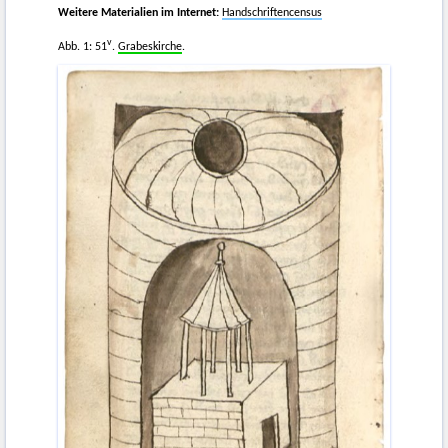
Weitere Materialien im Internet:
Handschriftencensus
v
Abb. 1: 51
.
Grabeskirche
.